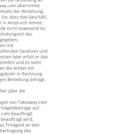
eaway.com übernimmt
nhalts der Bestellung,
Sie, dass das Geschäft,
om in Anspruch nimmt,
nde nicht anwesend ist.
Abholungsort des
ngegeben.
eln mit
geltenden Gesetzen und
eisen oder erfült er das
eliefert und es steht
n die Artikel mit
nogebühr in Rechnung
gen Bestellung beträgt.
ler über die
tungen von Takeaway.com
inkgeldbeträge auf.
y.com beauftragt
 beauftragt wird,
as Trinkgeld an den
Übertragung des