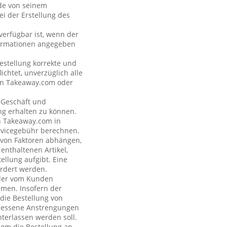
nde von seinem
i der Erstellung des
verfügbar ist, wenn der
formationen angegeben
estellung korrekte und
ichtet, unverzüglich alle
 an Takeaway.com oder
s Geschäft und
ng erhalten zu können.
on Takeaway.com in
rvicegebühr berechnen.
e von Faktoren abhängen,
enthaltenen Artikel,
ellung aufgibt. Eine
rdert werden.
n der vom Kunden
hmen. Insofern der
 die Bestellung von
emessene Anstrengungen
terlassen werden soll.
com die Bestellung an