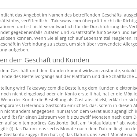
ntlicht das Angebot im Namen des betreffenden Geschäfts, ausg
äftsinfos, veröffentlicht. Takeaway.com überprüft nicht die Richtig
tionen und ist nicht verantwortlich für die Durchführung des Vert
ndet gegebenenfalls Zutaten und Zusatzstoffe für Speisen und Get
uslösen können. Wenn Sie allergisch auf Lebensmittel reagieren, ra
Geschäft in Verbindung zu setzen, um sich über verwendete Allerge
lung aufgeben.
chen dem Geschäft und Kunden
n dem Geschäft und dem Kunden kommt wirksam zustande, sobald 
 Ende des Bestellvorgangs auf der Plattform und die Schaltfläche „
tellung wird Takeaway.com die Bestellung dem Kunden elektronisc
och nicht eingeloggt oder ein Konto erstellt hat, hat er die Möglic
. Wenn der Kunde die Bestellung als Gast abschließt, erklärt er sic
emporäres Lieferando-Gastkonto einrichtet, das, sofern in diesen 
 nicht anders angegeben, nur (a) von dem Gerät aus zugänglich is
, und (b) für einen Zeitraum von bis zu zwölf Monaten nach dem D
en auf sein temporäres Gastkonto läuft am "Ablaufdatum" ab, wobe
gilt: (i) das Datum, das sechs Monate nach dem Datum liegt, an d
 Gastkonto zugegriffen hat; (ii) das Datum, das zwölf Monate nac