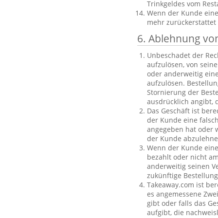
Trinkgeldes vom Rest
Wenn der Kunde eine B
mehr zurückerstattet
6. Ablehnung vo
Unbeschadet der Rech
aufzulösen, von sein
oder anderweitig einen
aufzulösen. Bestellu
Stornierung der Best
ausdrücklich angibt, 
Das Geschäft ist bere
der Kunde eine falsc
angegeben hat oder we
der Kunde abzulehnen
Wenn der Kunde eine f
bezahlt oder nicht am
anderweitig seinen V
zukünftige Bestellu
Takeaway.com ist ber
es angemessene Zweife
gibt oder falls das G
aufgibt, die nachweis