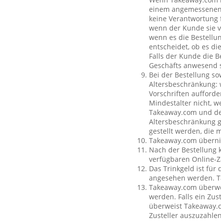
einem angemessenen O
keine Verantwortung f
wenn der Kunde sie vo
wenn es die Bestellun
entscheidet, ob es di
Falls der Kunde die 
Geschäfts anwesend s
Bei der Bestellung so
Altersbeschränkung:
Vorschriften aufforde
Mindestalter nicht, w
Takeaway.com und dem
Altersbeschränkung g
gestellt werden, die 
Takeaway.com übernim
Nach der Bestellung 
verfügbaren Online-Z
Das Trinkgeld ist für
angesehen werden. Ta
Takeaway.com überweis
werden. Falls ein Zus
überweist Takeaway.c
Zusteller auszuzahle