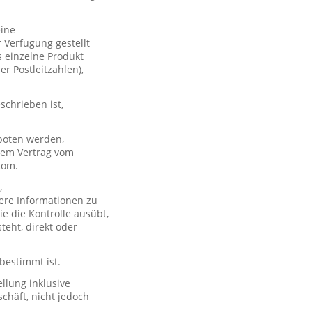
eine
 Verfügung gestellt
s einzelne Produkt
er Postleitzahlen),
schrieben ist,
boten werden,
 dem Vertrag vom
com.
,
ere Informationen zu
e die Kontrolle ausübt,
teht, direkt oder
 bestimmt ist.
llung inklusive
chäft, nicht jedoch