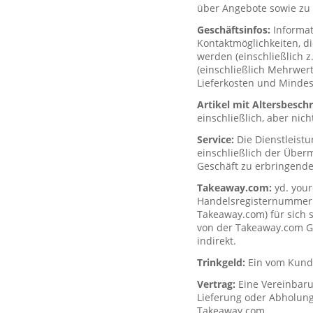
über Angebote sowie zu 
Geschäftsinfos:
Informa
Kontaktmöglichkeiten, d
werden (einschließlich z
(einschließlich Mehrwerts
Lieferkosten und Mindes
Artikel mit Altersbesc
einschließlich, aber nich
Service:
Die Dienstleist
einschließlich der Über
Geschäft zu erbringende
Takeaway.com:
yd. your
Handelsregisternummer H
Takeaway.com) für sich s
von der Takeaway.com Gro
indirekt.
Trinkgeld:
Ein vom Kunde
Vertrag:
Eine Vereinbar
Lieferung oder Abholung
Takeaway.com.