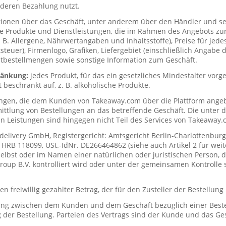
deren Bezahlung nutzt.
tionen über das Geschäft, unter anderem über den Händler und s
ie Produkte und Dienstleistungen, die im Rahmen des Angebots zur
. B. Allergene, Nährwertangaben und Inhaltsstoffe), Preise für jede
teuer), Firmenlogo, Grafiken, Liefergebiet (einschließlich Angabe d
tbestellmengen sowie sonstige Information zum Geschäft.
hränkung:
jedes Produkt, für das ein gesetzliches Mindestalter vorge
t beschränkt auf, z. B. alkoholische Produkte.
ungen, die dem Kunden von Takeaway.com über die Plattform ange
mittlung von Bestellungen an das betreffende Geschäft. Die unter
n Leistungen sind hingegen nicht Teil des Services von Takeaway.
delivery GmbH, Registergericht: Amtsgericht Berlin-Charlottenburg
RB 118099, USt.-IdNr. DE266464862 (siehe auch Artikel 2 für weit
elbst oder im Namen einer natürlichen oder juristischen Person, di
up B.V. kontrolliert wird oder unter der gemeinsamen Kontrolle s
n freiwillig gezahlter Betrag, der für den Zusteller der Bestellung
ung zwischen dem Kunden und dem Geschäft bezüglich einer Beste
 der Bestellung. Parteien des Vertrags sind der Kunde und das Ges