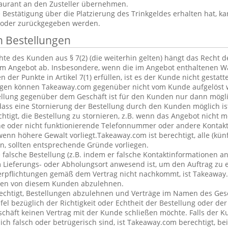
aurant an den Zusteller übernehmen.
estätigung über die Platzierung des Trinkgeldes erhalten hat, ka
 oder zurückgegeben werden.
n Bestellungen
te des Kunden aus § 7(2) (die weiterhin gelten) hängt das Recht 
em Angebot ab. Insbesondere, wenn die im Angebot enthaltenen Wa
 der Punkte in Artikel 7(1) erfüllen, ist es der Kunde nicht gestatt
ngen können Takeaway.com gegenüber nicht vom Kunde aufgelöst 
ellung gegenüber dem Geschäft ist für den Kunden nur dann mögl
dass eine Stornierung der Bestellung durch den Kunden möglich is
chtigt, die Bestellung zu stornieren, z.B. wenn das Angebot nicht 
he oder nicht funktionierende Telefonnummer oder andere Kontak
nn höhere Gewalt vorliegt.Takeaway.com ist berechtigt, alle (kün
, sollten entsprechende Gründe vorliegen.
alsche Bestellung (z.B. indem er falsche Kontaktinformationen an
 Lieferungs- oder Abholungsort anwesend ist, um den Auftrag zu e
erpflichtungen gemäß dem Vertrag nicht nachkommt, ist Takeaway.
ngen von diesem Kunden abzulehnen.
echtigt, Bestellungen abzulehnen und Verträge im Namen des Ges
l bezüglich der Richtigkeit oder Echtheit der Bestellung oder de
eschäft keinen Vertrag mit der Kunde schließen möchte. Falls der 
lich falsch oder betrügerisch sind, ist Takeaway.com berechtigt, bei