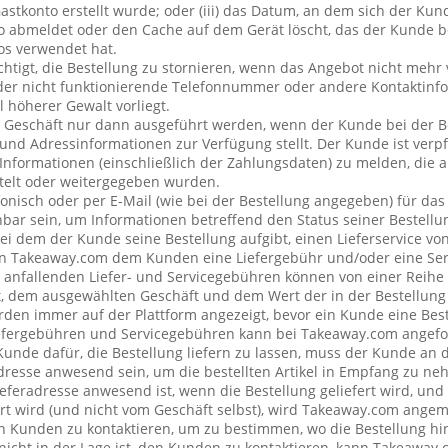
stkonto erstellt wurde; oder (iii) das Datum, an dem sich der Ku
 abmeldet oder den Cache auf dem Gerät löscht, das der Kunde be
os verwendet hat.
chtigt, die Bestellung zu stornieren, wenn das Angebot nicht mehr 
der nicht funktionierende Telefonnummer oder andere Kontaktin
l höherer Gewalt vorliegt.
 Geschäft nur dann ausgeführt werden, wenn der Kunde bei der B
 und Adressinformationen zur Verfügung stellt. Der Kunde ist verpfl
Informationen (einschließlich der Zahlungsdaten) zu melden, die
telt oder weitergegeben wurden.
onisch oder per E-Mail (wie bei der Bestellung angegeben) für da
bar sein, um Informationen betreffend den Status seiner Bestellu
ei dem der Kunde seine Bestellung aufgibt, einen Lieferservice v
n Takeaway.com dem Kunden eine Liefergebühr und/oder eine Se
ng anfallenden Liefer- und Servicegebühren können von einer Reih
t, dem ausgewählten Geschäft und dem Wert der in der Bestellung 
den immer auf der Plattform angezeigt, bevor ein Kunde eine Best
iefergebühren und Servicegebühren kann bei Takeaway.com angefo
 Kunde dafür, die Bestellung liefern zu lassen, muss der Kunde a
resse anwesend sein, um die bestellten Artikel in Empfang zu ne
eferadresse anwesend ist, wenn die Bestellung geliefert wird, und
rt wird (und nicht vom Geschäft selbst), wird Takeaway.com ang
Kunden zu kontaktieren, um zu bestimmen, wo die Bestellung hin
cht in der Lage ist, den Kunden zu kontaktieren, kann Takeaway.