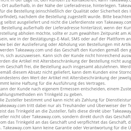
rt außerhalb, in der Nähe der Lieferadresse, hinterlegen. Tak
ür die Bestellung (einschließlich der Qualität oder Sicherheit des I
rfindet), nachdem die Bestellung zugestellt wurde. Bitte beachten 
g selbst ausgeliefert und nicht die Lieferdienste von Takeaway.c
e Bestellung außerhalb der Lieferadresse hinterlässt, wenn der Ku
Bestellung abholen möchte, sollte er zum gewählten Zeitpunkt am 
ein, wie in der Bestätigungs-E-Mail, SMS oder auf der Plattform a
wie bei der Auslieferung oder Abholung von Bestellungen mit Artik
 werden Takeaway.com und das Geschäft den Kunden gemäß den 
rn, sich auszuweisen. Kann sich der Kunde nicht hinreichend ausw
erden die Artikel mit Altersbeschränkung der Bestellung nicht ausg
 Geschäft frei, die Bestellung auch insgesamt abzulehnen. Werde
emäß diesem Absatz nicht geliefert, kann dem Kunden eine Stor
mindestens den Wert der Artikel mit Altersbeschränkung der jeweli
mt keine Haftung für die Ausführung des Vertrages.
kann der Kunde nach eigenem Ermessen entscheiden, einem Zustel
ahlungsmethoden ein Trinkgeld zu geben.
 die Zusteller bestimmt und kann nicht als Zahlung für Dienstleis
keaway.com tritt dabei nur als Treuhänder und Überweiser der Tr
t das Trinkgeld an die Zusteller, falls diese direkt über Takeawa
teller nicht über Takeaway.com, sondern direkt durch das Geschäft
om das Trinkgeld an das Geschäft und verpflichtet das Geschäft, d
n. Takeaway.com kann keine Garantie oder Verantwortung für die 